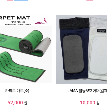
카페트 매트(소)
JAMA 팔등보호아대(일체
52,000
10,000
원
원