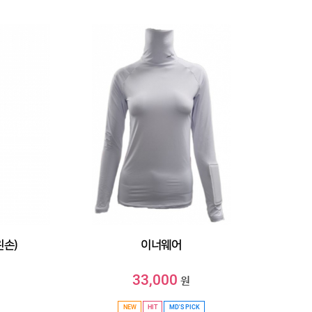
왼손)
이너웨어
33,000
원
NEW
HIT
MD'S PICK