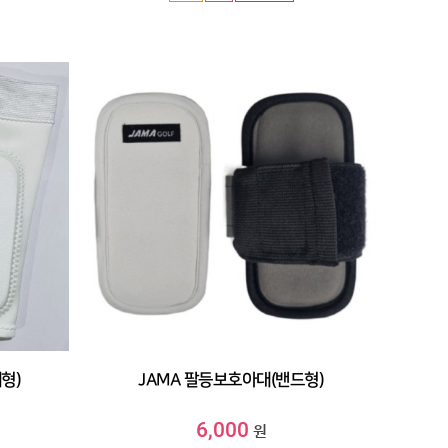
형)
JAMA 팔등보호아대(밴드형)
6,000
원