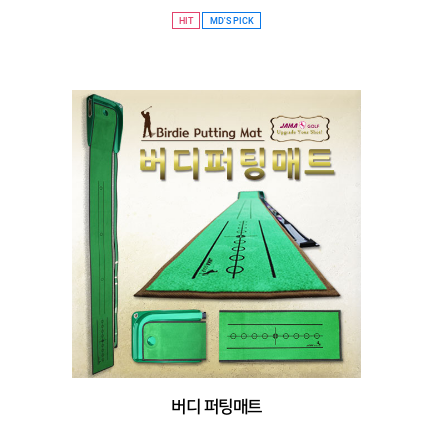
HIT
MD'S PICK
버디 퍼팅매트