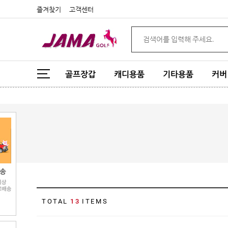
즐겨찾기
고객센터
로그인
회원가입
마이페이지
골프장갑
캐디용품
기타용품
커버
주문배송
고객센터
회사소개
SHOPPING
골프장갑
캐디용품
기타용품
TOTAL
13
ITEMS
커버
골프티