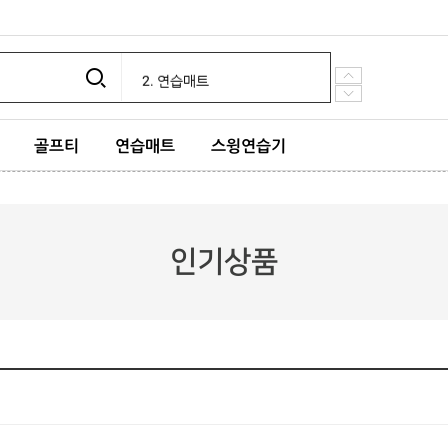
5. 시즌상품
1. e장갑
2. 연습매트
3. 퍼팅매트
4. 포커페이스 장갑
5. 시즌상품
골프티
연습매트
스윙연습기
1. e장갑
인기상품