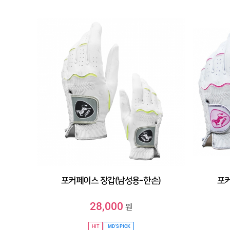
포커페이스 장갑(남성용-한손)
포커
28,000
원
HIT
MD'S PICK