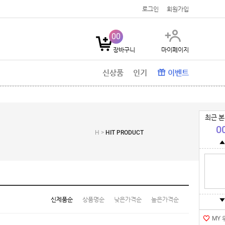
로그인
회원가입
00
장바구니
마이페이지
신상품
인기
이벤트
최근 본
0
H >
HIT PRODUCT
신제품순
상품명순
낮은가격순
높은가격순
MY 