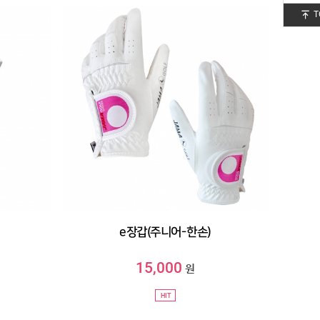
T
e장갑(주니어-한손)
15,000
원
HIT