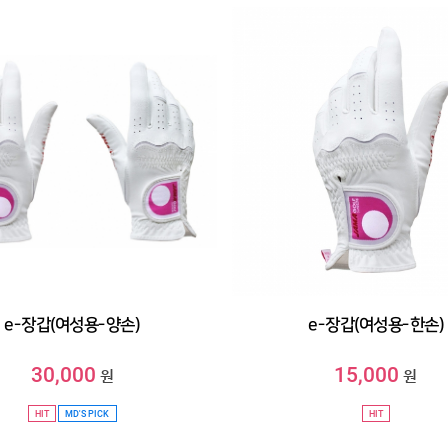
e-장갑(여성용-양손)
e-장갑(여성용-한손)
30,000
15,000
원
원
HIT
MD'S PICK
HIT