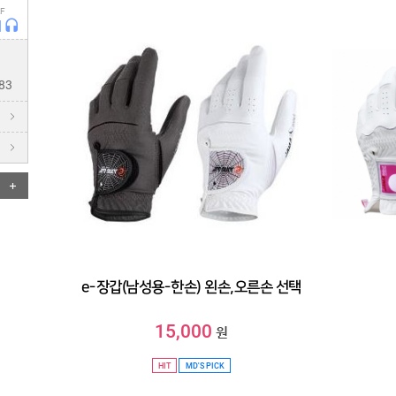
F
연습매트
터
스윙연습기
HIT
83
SALE
MYPAGE
COMMUNITY
COMPANY
CUSTOMER
e-장갑(남성용-한손) 왼손,오른손 선택
GUIDE
15,000
원
HIT
MD'S PICK