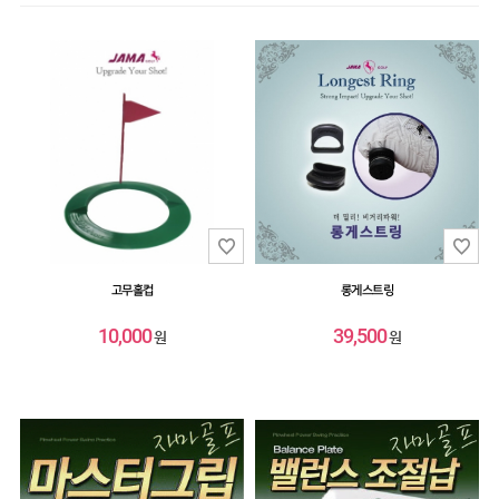
스윙연습기
HIT
SALE
MYPAGE
COMMUNITY
COMPANY
고무홀컵
롱게스트링
CUSTOMER
10,000
39,500
원
원
GUIDE