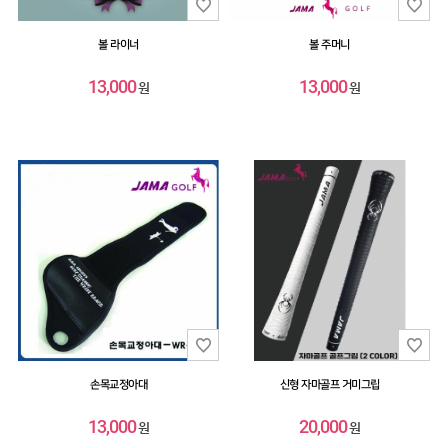
볼 라이너
볼 주머니
13,000
13,000
원
원
손목교정아대
신형 자마골프 거미그립
13,000
20,000
원
원