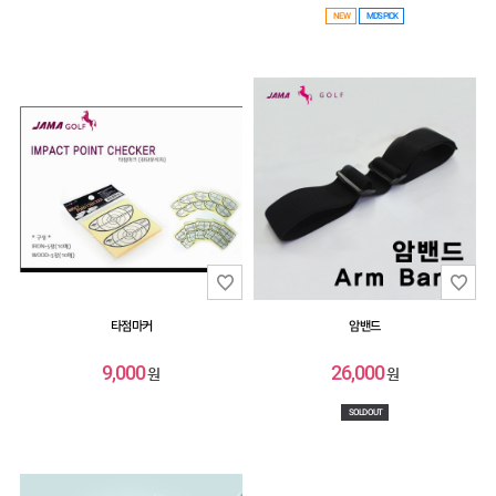
NEW
MD'S PICK
타점마커
암밴드
9,000
26,000
원
원
SOLD OUT