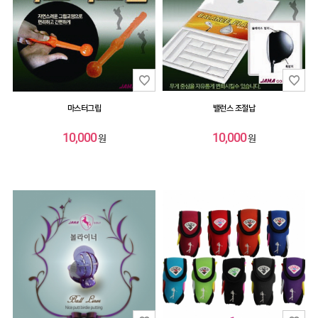
마스터그립
밸런스 조절납
10,000
10,000
원
원