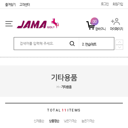
로그인
회원가입
즐겨찾기
고객센터
00
장바구니
마이페이지
5. 시즌상품
로그인
회원가입
마이페이지
1. e장갑
2. 연습매트
3. 퍼팅매트
4. 포커페이스 장갑
주문배송
고객센터
회사소개
5. 시즌상품
1. e장갑
SHOPPING
기타용품
골프장갑
H >
기타용품
캐디용품
기타용품
커버
TOTAL
11
ITEMS
골프티
신제품순
상품명순
낮은가격순
높은가격순
연습매트