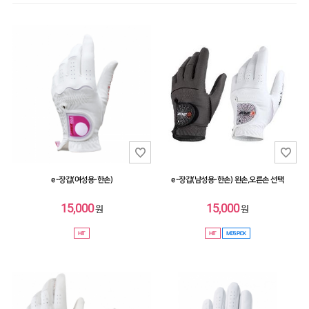
스윙연습기
HIT
SALE
MYPAGE
COMMUNITY
COMPANY
e-장갑(여성용-한손)
e-장갑(남성용-한손) 왼손,오른손 선택
CUSTOMER
15,000
15,000
원
원
GUIDE
HIT
HIT
MD'S PICK