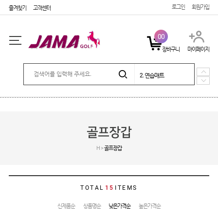
로그인
회원가입
즐겨찾기
고객센터
00
장바구니
마이페이지
5. 시즌상품
로그인
회원가입
마이페이지
1. e장갑
2. 연습매트
3. 퍼팅매트
4. 포커페이스 장갑
주문배송
고객센터
회사소개
5. 시즌상품
1. e장갑
SHOPPING
골프장갑
골프장갑
H >
골프장갑
캐디용품
기타용품
커버
TOTAL
15
ITEMS
골프티
신제품순
상품명순
낮은가격순
높은가격순
연습매트