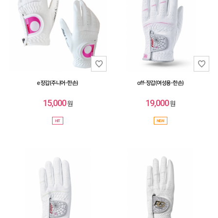
e장갑(주니어-한손)
off-장갑(여성용-한손)
15,000
19,000
원
원
HIT
NEW