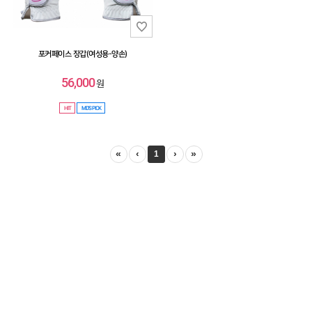
포커페이스 장갑(여성용-양손)
56,000
원
HIT
MD'S PICK
«
‹
›
»
1