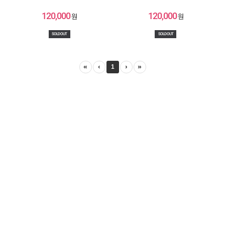
120,000
120,000
원
원
SOLD OUT
SOLD OUT
«
‹
›
»
1