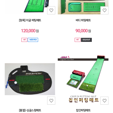
[원목] 이글 퍼팅매트
버디 퍼팅매트
120,000
90,000
원
원
HIT
MD'S PICK
HIT
SOLD OUT
[품절]-싱글스윙매트
칩인퍼팅매트