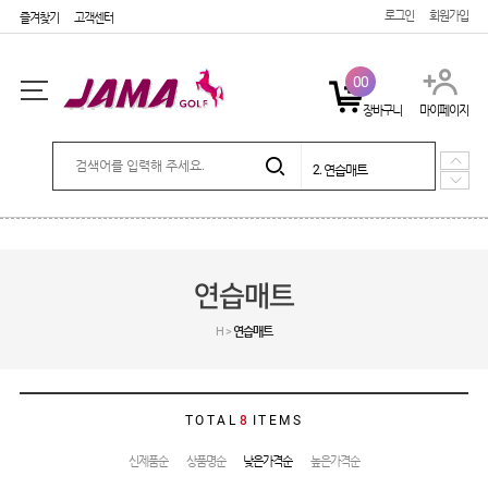
로그인
회원가입
즐겨찾기
고객센터
00
장바구니
마이페이지
5. 시즌상품
로그인
회원가입
마이페이지
1. e장갑
2. 연습매트
3. 퍼팅매트
4. 포커페이스 장갑
주문배송
고객센터
회사소개
5. 시즌상품
1. e장갑
SHOPPING
연습매트
골프장갑
H >
연습매트
캐디용품
기타용품
커버
TOTAL
8
ITEMS
골프티
신제품순
상품명순
낮은가격순
높은가격순
연습매트