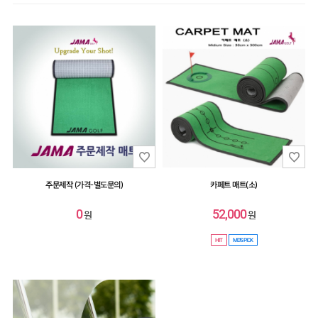
스윙연습기
HIT
SALE
MYPAGE
COMMUNITY
COMPANY
주문제작 (가격-별도문의)
카페트 매트(소)
CUSTOMER
0
52,000
원
원
GUIDE
HIT
MD'S PICK