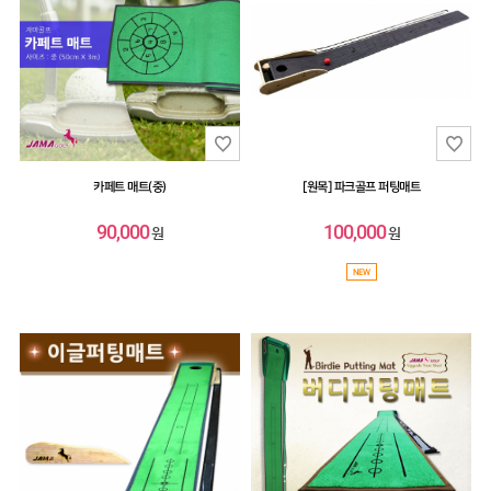
카페트 매트(중)
[원목] 파크골프 퍼팅매트
90,000
100,000
원
원
NEW