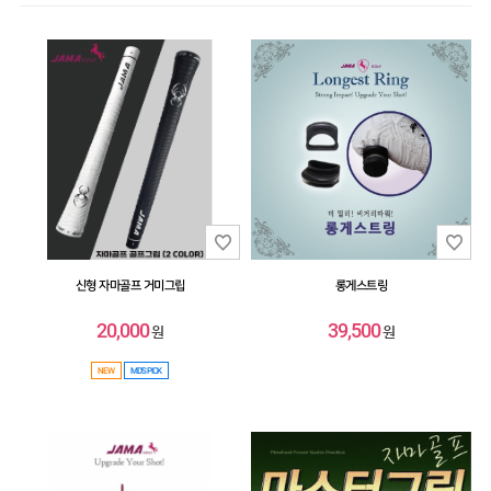
스윙연습기
HIT
SALE
MYPAGE
COMMUNITY
COMPANY
신형 자마골프 거미그립
롱게스트링
CUSTOMER
20,000
39,500
원
원
GUIDE
NEW
MD'S PICK