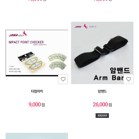
타점마커
암밴드
9,000
26,000
원
원
SOLD OUT