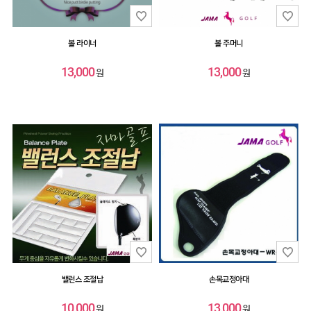
볼 라이너
볼 주머니
13,000
13,000
원
원
밸런스 조절납
손목교정아대
10,000
13,000
원
원