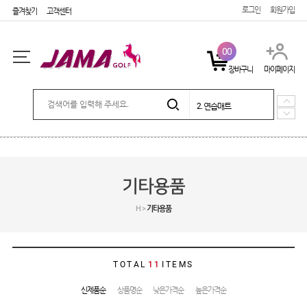
로그인
회원가입
즐겨찾기
고객센터
00
장바구니
마이페이지
5. 시즌상품
로그인
회원가입
마이페이지
1. e장갑
2. 연습매트
3. 퍼팅매트
4. 포커페이스 장갑
주문배송
고객센터
회사소개
5. 시즌상품
1. e장갑
SHOPPING
기타용품
골프장갑
H >
기타용품
캐디용품
기타용품
커버
TOTAL
11
ITEMS
골프티
신제품순
상품명순
낮은가격순
높은가격순
연습매트