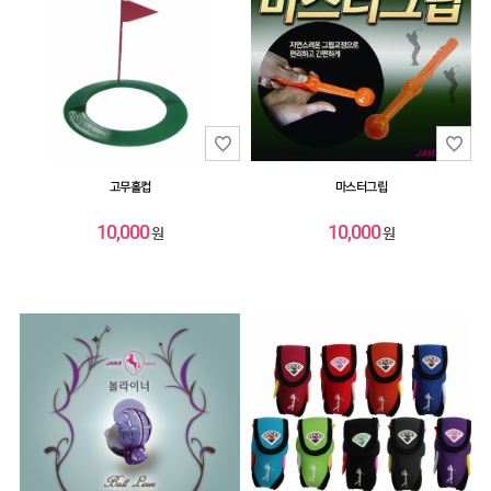
고무홀컵
마스터그립
10,000
10,000
원
원